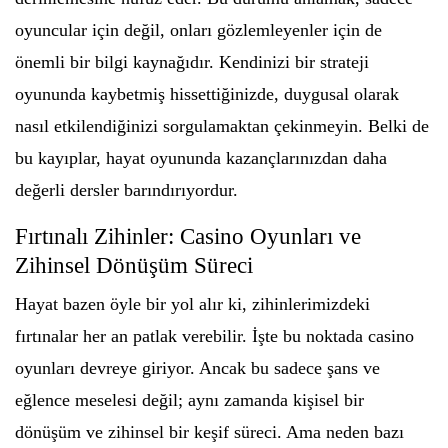
oyuncular için değil, onları gözlemleyenler için de
önemli bir bilgi kaynağıdır. Kendinizi bir strateji
oyununda kaybetmiş hissettiğinizde, duygusal olarak
nasıl etkilendiğinizi sorgulamaktan çekinmeyin. Belki de
bu kayıplar, hayat oyununda kazançlarınızdan daha
değerli dersler barındırıyordur.
Fırtınalı Zihinler: Casino Oyunları ve
Zihinsel Dönüşüm Süreci
Hayat bazen öyle bir yol alır ki, zihinlerimizdeki
fırtınalar her an patlak verebilir. İşte bu noktada casino
oyunları devreye giriyor. Ancak bu sadece şans ve
eğlence meselesi değil; aynı zamanda kişisel bir
dönüşüm ve zihinsel bir keşif süreci. Ama neden bazı