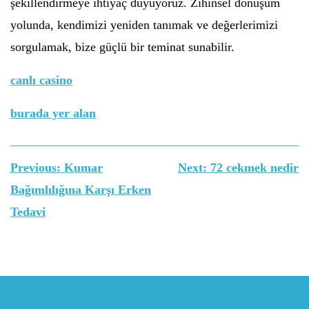
şekillendirmeye ihtiyaç duyuyoruz. Zihinsel dönüşüm
yolunda, kendimizi yeniden tanımak ve değerlerimizi
sorgulamak, bize güçlü bir teminat sunabilir.
canlı casino
burada yer alan
Yazı
Previous:
Kumar
Next:
72 cekmek nedir
gezinmesi
Bağımlılığına Karşı Erken
Tedavi