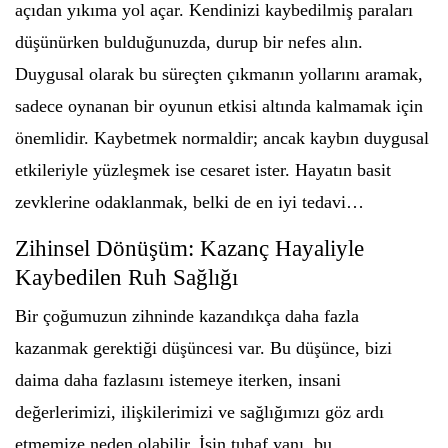
açıdan yıkıma yol açar. Kendinizi kaybedilmiş paraları
düşünürken bulduğunuzda, durup bir nefes alın.
Duygusal olarak bu süreçten çıkmanın yollarını aramak,
sadece oynanan bir oyunun etkisi altında kalmamak için
önemlidir. Kaybetmek normaldir; ancak kaybın duygusal
etkileriyle yüzleşmek ise cesaret ister. Hayatın basit
zevklerine odaklanmak, belki de en iyi tedavi…
Zihinsel Dönüşüm: Kazanç Hayaliyle
Kaybedilen Ruh Sağlığı
Bir çoğumuzun zihninde kazandıkça daha fazla
kazanmak gerektiği düşüncesi var. Bu düşünce, bizi
daima daha fazlasını istemeye iterken, insani
değerlerimizi, ilişkilerimizi ve sağlığımızı göz ardı
etmemize neden olabilir. İşin tuhaf yanı, bu