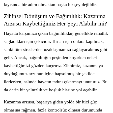
kıyısında bir adım olmaktan başka bir şey değildir.
Zihinsel Dönüşüm ve Bağımlılık: Kazanma
Arzusu Kaybettiğimiz Her Şeyi Alabilir mi?
Hayatta karşımıza çıkan bağımlılıklar, genellikle rahatlık
sağladıkları için çekicidir. Bir an için onlara kapılmak,
sanki tüm streslerden uzaklaşmamızı sağlayacakmış gibi
gelir. Ancak, bağımlılığın peşinden koşarken neleri
kaybettiğimizi gözden kaçırırız. Zihnimiz, kazanmaya
duyduğumuz arzunun içine hapsolmuş bir şekilde
ilerlerken, aslında hayatın tadını çıkarmayı unuturuz. Bu
da derin bir yalnızlık ve boşluk hissine yol açabilir.
Kazanma arzusu, başarıya giden yolda bir itici güç
olmasına rağmen, fazla kontrolsüz olması durumunda