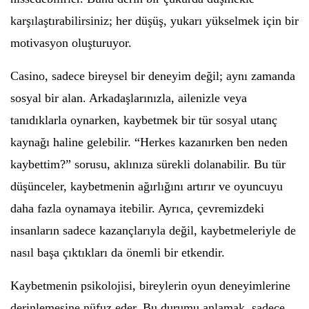
karşılaştırabilirsiniz; her düşüş, yukarı yükselmek için bir
motivasyon oluşturuyor.
Casino, sadece bireysel bir deneyim değil; aynı zamanda
sosyal bir alan. Arkadaşlarınızla, ailenizle veya
tanıdıklarla oynarken, kaybetmek bir tür sosyal utanç
kaynağı haline gelebilir. “Herkes kazanırken ben neden
kaybettim?” sorusu, aklınıza sürekli dolanabilir. Bu tür
düşünceler, kaybetmenin ağırlığını artırır ve oyuncuyu
daha fazla oynamaya itebilir. Ayrıca, çevremizdeki
insanların sadece kazançlarıyla değil, kaybetmeleriyle de
nasıl başa çıktıkları da önemli bir etkendir.
Kaybetmenin psi­kolojisi, bireylerin oyun deneyimlerine
derinlemesine nüfuz eder. Bu durumu anlamak, sadece