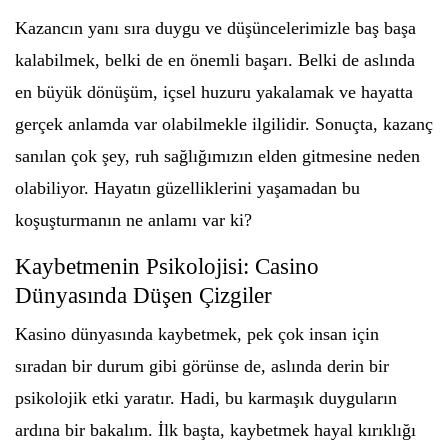
Kazancın yanı sıra duygu ve düşüncelerimizle baş başa
kalabilmek, belki de en önemli başarı. Belki de aslında
en büyük dönüşüm, içsel huzuru yakalamak ve hayatta
gerçek anlamda var olabilmekle ilgilidir. Sonuçta, kazanç
sanılan çok şey, ruh sağlığımızın elden gitmesine neden
olabiliyor. Hayatın güzelliklerini yaşamadan bu
koşuşturmanın ne anlamı var ki?
Kaybetmenin Psikolojisi: Casino
Dünyasında Düşen Çizgiler
Kasino dünyasında kaybetmek, pek çok insan için
sıradan bir durum gibi görünse de, aslında derin bir
psikolojik etki yaratır. Hadi, bu karmaşık duyguların
ardına bir bakalım. İlk başta, kaybetmek hayal kırıklığı