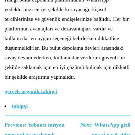
yedeklerinizi en iyi şekilde koruyacağı, kişisel
tercihlerinize ve güvenlik endişelerinize bağlıdır. Her bir
platformun avantajları ve dezavantajları vardır ve
kullanıcılar en uygun seçeneği belirlerken dikkatlice
düşünmelidirler. Bu bulut depolama devleri arasındaki
savaş devam ederken, kullanıcılar verilerini güvenli bir
şekilde saklamak için en iyi çözümü bulmak için dikkatli
bir şekilde araştırma yapmalıdır.
gerçek organik takipçi
takipçi
Yazı
Previous:
Yabancı misyon
Next:
WhatsApp gizli
gezinmesi
mensupları ne demek
mesaj nasıl atılır