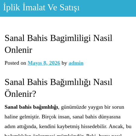
Skip
İplik İmalat Ve Satışı
to
content
Sanal Bahis Bagimliligi Nasil
Onlenir
Posted on
Mayıs 8, 2026
by
admin
Sanal Bahis Bağımlılığı Nasıl
Önlenir?
Sanal bahis bağımlılığı
, günümüzde yaygın bir sorun
haline gelmiştir. Birçok insan, sanal bahis dünyasına
adım attığında, kendini kaybetmiş hissedebilir. Ancak, bu