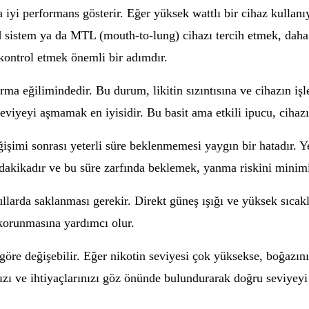
aha iyi performans gösterir. Eğer yüksek wattlı bir cihaz kulla
d sistem ya da MTL (mouth-to-lung) cihazı tercih etmek, daha 
kontrol etmek önemli bir adımdır.
durma eğilimindedir. Bu durum, likitin sızıntısına ve cihazın iş
viyeyi aşmamak en iyisidir. Bu basit ama etkili ipucu, cihazı
değişimi sonrası yeterli süre beklenmemesi yaygın bir hatadır. Y
akikadır ve bu süre zarfında beklemek, yanma riskini minimize 
şullarda saklanması gerekir. Direkt güneş ışığı ve yüksek sıcakl
n korunmasına yardımcı olur.
re göre değişebilir. Eğer nikotin seviyesi çok yüksekse, boğazın
ınızı ve ihtiyaçlarınızı göz önünde bulundurarak doğru seviye