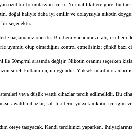
ayan özel bir formülasyon içerir. Normal likitlere göre, bu tür 
tin, doğal haliyle daha iyi emilir ve dolayısıyla nikotin doygun
 bir seçenektir.
tlerle başlamanız önerilir. Bu, hem vücudunuzu alıştırır hem d
lerle uyumlu olup olmadığını kontrol etmelisiniz; çünkü bazı cih
g/ml ile 50mg/ml arasında değişir. Nikotin oranını seçerken ki
uzun süreli kullanım için uygundur. Yüksek nikotin oranları ise
stemleri veya düşük wattlı cihazlar tercih edilmelidir. Bu cihazl
üksek wattlı cihazlar, salt likitlerin yüksek nikotin içeriğini 
ir adım öteye taşıyacak. Kendi tercihinizi yaparken, ihtiyaçla