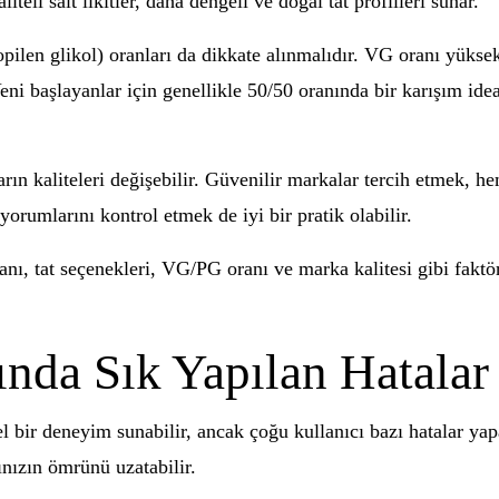
liteli salt likitler, daha dengeli ve doğal tat profilleri sunar.
opilen glikol) oranları da dikkate alınmalıdır. VG oranı yüksek
eni başlayanlar için genellikle 50/50 oranında bir karışım ide
rın kaliteleri değişebilir. Güvenilir markalar tercih etmek, he
 yorumlarını kontrol etmek de iyi bir pratik olabilir.
ranı, tat seçenekleri, VG/PG oranı ve marka kalitesi gibi faktö
ında Sık Yapılan Hatala
l bir deneyim sunabilir, ancak çoğu kullanıcı bazı hatalar ya
ınızın ömrünü uzatabilir.