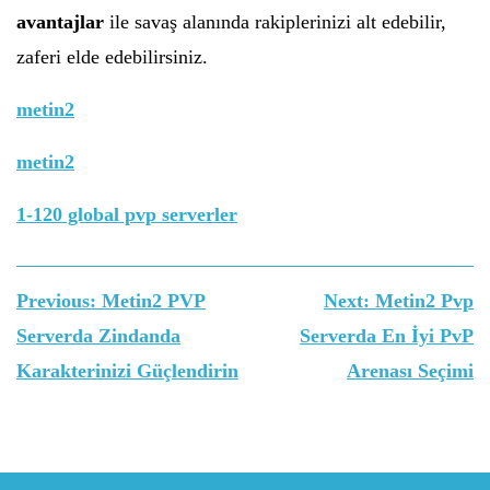
avantajlar
ile savaş alanında rakiplerinizi alt edebilir,
zaferi elde edebilirsiniz.
metin2
metin2
1-120 global pvp serverler
Yazı
Previous:
Metin2 PVP
Next:
Metin2 Pvp
gezinmesi
Serverda Zindanda
Serverda En İyi PvP
Karakterinizi Güçlendirin
Arenası Seçimi