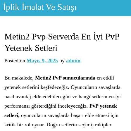
Skip
İplik İmalat Ve Satışı
to
content
Metin2 Pvp Serverda En İyi PvP
Yetenek Setleri
Posted on
Mayıs 9, 2025
by
admin
Bu makalede,
Metin2 PvP sunucularında
en etkili
yetenek setlerini keşfedeceğiz. Oyuncuların savaşlarda
nasıl avantaj elde edebileceğini ve hangi setlerin en iyi
performansı gösterdiğini inceleyeceğiz.
PvP yetenek
setleri
, oyuncuların savaşlarda başarı elde etmesi için
kritik bir rol oynar. Doğru setlerin seçimi, rakipler