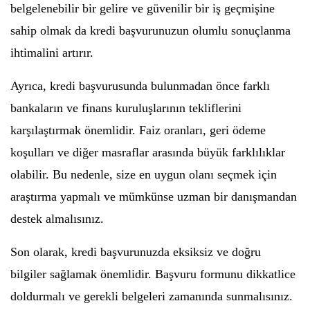
belgelenebilir bir gelire ve güvenilir bir iş geçmişine
sahip olmak da kredi başvurunuzun olumlu sonuçlanma
ihtimalini artırır.
Ayrıca, kredi başvurusunda bulunmadan önce farklı
bankaların ve finans kuruluşlarının tekliflerini
karşılaştırmak önemlidir. Faiz oranları, geri ödeme
koşulları ve diğer masraflar arasında büyük farklılıklar
olabilir. Bu nedenle, size en uygun olanı seçmek için
araştırma yapmalı ve mümkünse uzman bir danışmandan
destek almalısınız.
Son olarak, kredi başvurunuzda eksiksiz ve doğru
bilgiler sağlamak önemlidir. Başvuru formunu dikkatlice
doldurmalı ve gerekli belgeleri zamanında sunmalısınız.