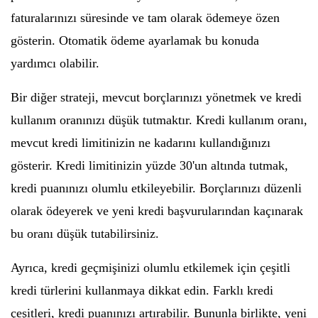
faturalarınızı süresinde ve tam olarak ödemeye özen
gösterin. Otomatik ödeme ayarlamak bu konuda
yardımcı olabilir.
Bir diğer strateji, mevcut borçlarınızı yönetmek ve kredi
kullanım oranınızı düşük tutmaktır. Kredi kullanım oranı,
mevcut kredi limitinizin ne kadarını kullandığınızı
gösterir. Kredi limitinizin yüzde 30'un altında tutmak,
kredi puanınızı olumlu etkileyebilir. Borçlarınızı düzenli
olarak ödeyerek ve yeni kredi başvurularından kaçınarak
bu oranı düşük tutabilirsiniz.
Ayrıca, kredi geçmişinizi olumlu etkilemek için çeşitli
kredi türlerini kullanmaya dikkat edin. Farklı kredi
çeşitleri, kredi puanınızı artırabilir. Bununla birlikte, yeni