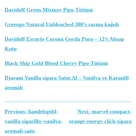
Davidoff Green Mixture Pipo Tütünü
Greengo Natural Unbleached 300’s sarma kağıdı
Davidoff Escurio Corona Gorda Puro – 12’s Ahşap
Kutu
Black Ship Gold Blend Cherry Pipo Tütünü
Djarum Vanilla sigara Satın Al – Vanilya ve Karanfil
aromalı
Yazı
Previous:
handelsgold-
Next:
marvel-compact-
gezinmesi
vanilla-sigarillo–vanilya-
orange-energy-click-sigara
aromali-satis