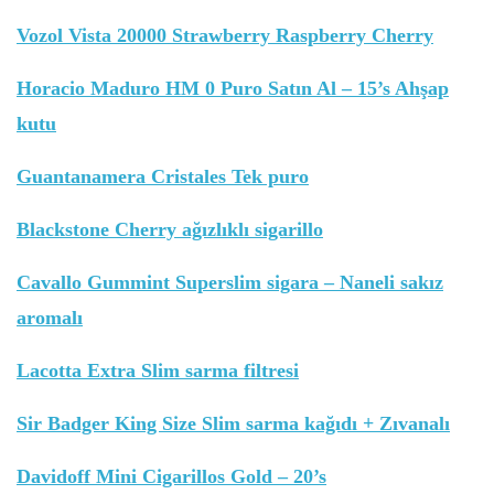
Vozol Vista 20000 Strawberry Raspberry Cherry
Horacio Maduro HM 0 Puro Satın Al – 15’s Ahşap
kutu
Guantanamera Cristales Tek puro
Blackstone Cherry ağızlıklı sigarillo
Cavallo Gummint Superslim sigara – Naneli sakız
aromalı
Lacotta Extra Slim sarma filtresi
Sir Badger King Size Slim sarma kağıdı + Zıvanalı
Davidoff Mini Cigarillos Gold – 20’s