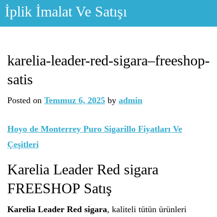
Skip
İplik İmalat Ve Satışı
to
content
karelia-leader-red-sigara–freeshop-
satis
Posted on
Temmuz 6, 2025
by
admin
Hoyo de Monterrey Puro Sigarillo Fiyatları Ve
Çeşitleri
Karelia Leader Red sigara
FREESHOP Satış
Karelia Leader Red sigara
, kaliteli tütün ürünleri