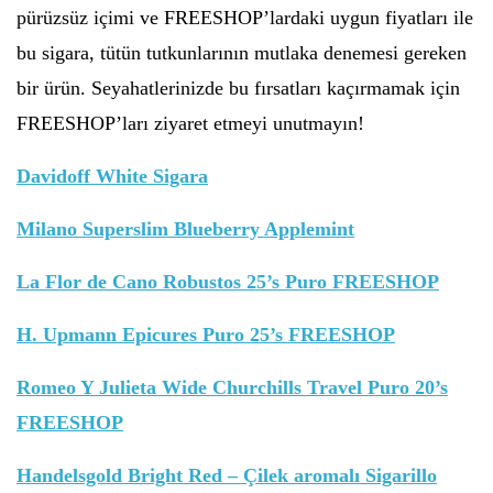
pürüzsüz içimi ve FREESHOP’lardaki uygun fiyatları ile
bu sigara, tütün tutkunlarının mutlaka denemesi gereken
bir ürün. Seyahatlerinizde bu fırsatları kaçırmamak için
FREESHOP’ları ziyaret etmeyi unutmayın!
Davidoff White Sigara
Milano Superslim Blueberry Applemint
La Flor de Cano Robustos 25’s Puro FREESHOP
H. Upmann Epicures Puro 25’s FREESHOP
Romeo Y Julieta Wide Churchills Travel Puro 20’s
FREESHOP
Handelsgold Bright Red – Çilek aromalı Sigarillo