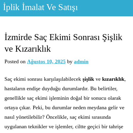
Skip
İplik İmalat Ve Satışı
to
content
İzmirde Saç Ekimi Sonrası Şişlik
ve Kızarıklık
Posted on
Ağustos 10, 2025
by
admin
Saç ekimi sonrası karşılaşılabilecek
şişlik
ve
kızarıklık
,
hastaların endişe duyduğu durumlardır. Bu belirtiler,
genellikle saç ekimi işleminin doğal bir sonucu olarak
ortaya çıkar. Peki, bu durumlar neden meydana gelir ve
nasıl yönetilebilir? Öncelikle, saç ekimi sırasında
uygulanan teknikler ve işlemler, ciltte geçici bir tahrişe