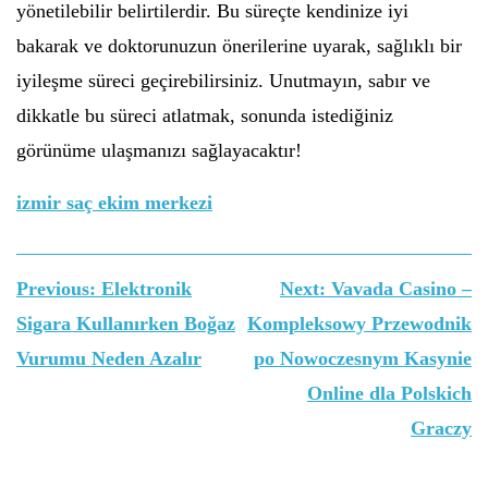
yönetilebilir belirtilerdir. Bu süreçte kendinize iyi
bakarak ve doktorunuzun önerilerine uyarak, sağlıklı bir
iyileşme süreci geçirebilirsiniz. Unutmayın, sabır ve
dikkatle bu süreci atlatmak, sonunda istediğiniz
görünüme ulaşmanızı sağlayacaktır!
izmir saç ekim merkezi
Yazı
Previous:
Elektronik
Next:
Vavada Casino –
gezinmesi
Sigara Kullanırken Boğaz
Kompleksowy Przewodnik
Vurumu Neden Azalır
po Nowoczesnym Kasynie
Online dla Polskich
Graczy