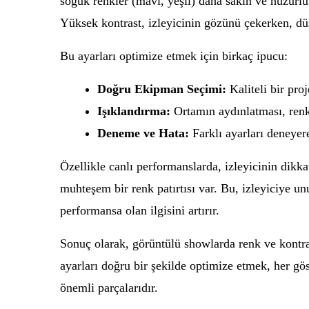
soğuk renkler (mavi, yeşil) daha sakin ve huzurlu
Yüksek kontrast, izleyicinin gözünü çekerken, dü
Bu ayarları optimize etmek için birkaç ipucu:
Doğru Ekipman Seçimi:
Kaliteli bir pro
Işıklandırma:
Ortamın aydınlatması, renkl
Deneme ve Hata:
Farklı ayarları deneyere
Özellikle canlı performanslarda, izleyicinin dikk
muhteşem bir renk patırtısı var. Bu, izleyiciye u
performansa olan ilgisini artırır.
Sonuç olarak, görüntülü showlarda renk ve kontras
ayarları doğru bir şekilde optimize etmek, her göst
önemli parçalarıdır.