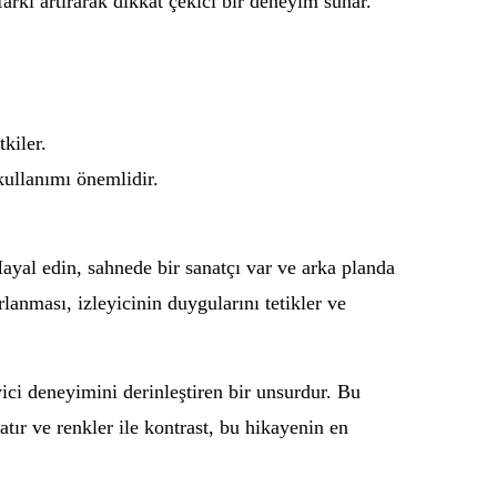
farkı artırarak dikkat çekici bir deneyim sunar.
kiler.
kullanımı önemlidir.
Hayal edin, sahnede bir sanatçı var ve arka planda
lanması, izleyicinin duygularını tetikler ve
ici deneyimini derinleştiren bir unsurdur. Bu
atır ve renkler ile kontrast, bu hikayenin en