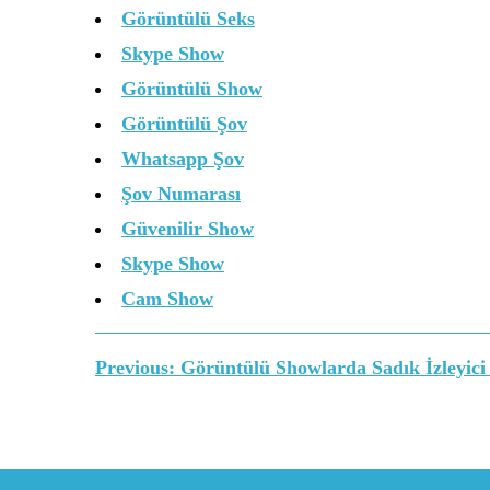
Görüntülü Seks
Skype Show
Görüntülü Show
Görüntülü Şov
Whatsapp Şov
Şov Numarası
Güvenilir Show
Skype Show
Cam Show
Yazı
Previous:
Görüntülü Showlarda Sadık İzleyici
gezinmesi