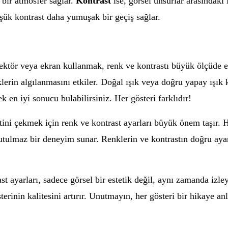
 bir atmosfer sağlar.
Kontrast
ise, görsel unsurlar arasındaki 
şük kontrast daha yumuşak bir geçiş sağlar.
jektör veya ekran kullanmak, renk ve kontrastı büyük ölçüde et
erin algılanmasını etkiler. Doğal ışık veya doğru yapay ışık 
k en iyi sonucu bulabilirsiniz. Her gösteri farklıdır!
atini çekmek için renk ve kontrast ayarları büyük önem taşır. 
nutulmaz bir deneyim sunar. Renklerin ve kontrastın doğru ayar
t ayarları, sadece görsel bir estetik değil, aynı zamanda izley
erinin kalitesini artırır. Unutmayın, her gösteri bir hikaye anl