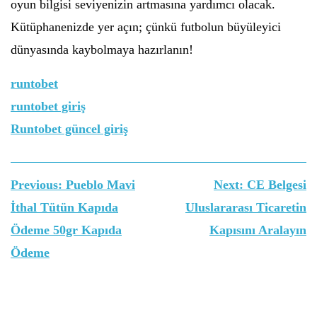
oyun bilgisi seviyenizin artmasına yardımcı olacak.
Kütüphanenizde yer açın; çünkü futbolun büyüleyici
dünyasında kaybolmaya hazırlanın!
runtobet
runtobet giriş
Runtobet güncel giriş
Yazı
Previous:
Pueblo Mavi
Next:
CE Belgesi
gezinmesi
İthal Tütün Kapıda
Uluslararası Ticaretin
Ödeme 50gr Kapıda
Kapısını Aralayın
Ödeme