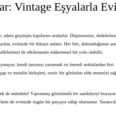
r: Vintage Eşyalarla Evi
ir; adeta geçmişin kapılarını aralarlar. Düşünsenize, dedelerin
alar, evinizde bir hikaye anlatır. Her biri, dokunduğunuz anda 
safirlerinizi de etkilemenin mükemmel bir yolu olabilir.
duymayın; kendi tarzınızı yaratmak en önemli noktalardan biri.
şap ve metalin birleşimi, rustic bir görünüm elde etmenizi sağl
rmek de mümkün! Yıpranmış görünümlü bir sandalyeyi boyayarak
 hem de evinizde özgün bir parçaya sahip olursunuz. Yaratıcılığ