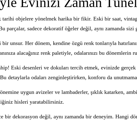
yle Evinizi Zaman Tüne
k tarihi objelere yönelmek harika bir fikir. Eski bir saat, vint
Bu parçalar, sadece dekoratif öğeler değil, aynı zamanda sizi g
bir unsur. Her dönem, kendine özgü renk tonlarıyla hatırlanır.
anınıza alacağınız renk paletiyle, odalarınızı bu dönemlerin r
ahip! Eski desenleri ve dokuları tercih etmek, evinizde gerçek b
 Bu detaylarla odaları zenginleştirirken, konforu da unutmama
nemine uygun avizeler ve lambaderler, şıklık katarken, ambiya
ğiniz hisleri yaratabilirsiniz.
e bir dekorasyon değil, aynı zamanda bir deneyim. Hangi dön