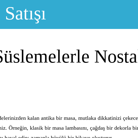
 Satışı
üslemelerle Nosta
delerinizden kalan antika bir masa, mutlaka dikkatinizi çekece
niz. Örneğin, klasik bir masa lambasını, çağdaş bir dekorla birl
ı hayal edin; zamanla büyülü bir hikaye oluşturur.