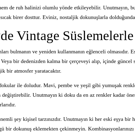
hem de ruh halinizi olumlu yönde etkileyebilir. Unutmayın, bu 
sıcak birer dosttur. Eviniz, nostaljik dokunuşlarla dolduğunda
de Vintage Süslemelerle 
onları bulmanın ve yeniden kullanmanın eğlenceli olmasıdır. E
 Veya bir dedenizden kalma bir çerçeveyi alıp, içinde güncel sa
ik bir atmosfer yaratacaktır.
n dokular ile doludur. Mavi, pembe ve yeşil gibi yumuşak renkl
 değiştirebilir. Unutmayın ki doku da en az renkler kadar önem
larıdır.
emli şey kişisel tarzınızdır. Unutmayın ki her eski eşya bir hi
zgü bir dokunuş eklemekten çekinmeyin. Kombinasyonlarınızı 