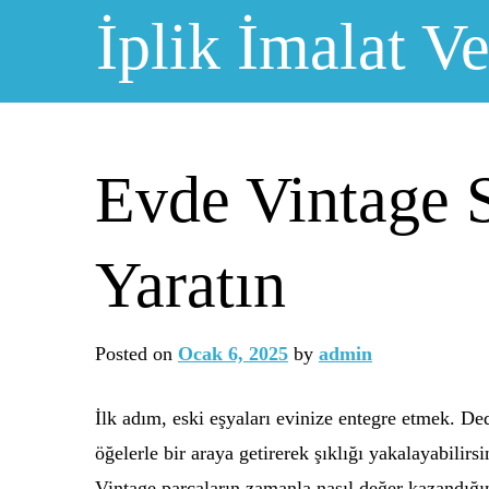
Skip
İplik İmalat Ve
to
content
Evde Vintage S
Yaratın
Posted on
Ocak 6, 2025
by
admin
İlk adım, eski eşyaları evinize entegre etmek. De
öğelerle bir araya getirerek şıklığı yakalayabilirsi
Vintage parçaların zamanla nasıl değer kazandığın