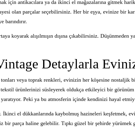
ak için antikacılara ya da ikinci el mağazalarına gitmek hari
esi olan parçalar seçebilirsiniz. Her bir eşya, evinize bir kar
e barındırır.
ı ortaya koyarak alışılmışın dışına çıkabilirsiniz. Düşünmeden
intage Detaylarla Eviniz
tonları veya toprak renkleri, evinizin her köşesine nostaljik b
 tekstil ürünlerinizi süsleyerek oldukça etkileyici bir görünü
a yaratıyor. Peki ya bu atmosferin içinde kendinizi hayal etm
r. İkinci el dükkanlarında kaybolmuş hazineleri keşfetmek, evin
 bir parça haline gelebilir. Tıpkı güzel bir şehirde yürümek gib