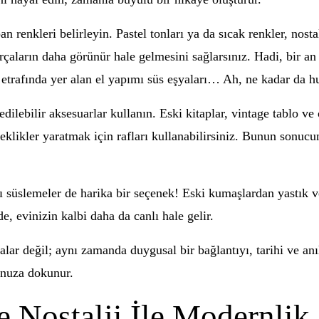
renkleri belirleyin. Pastel tonları ya da sıcak renkler, nostal
rçaların daha görünür hale gelmesini sağlarsınız. Hadi, bir an 
e etrafında yer alan el yapımı süs eşyaları… Ah, ne kadar da h
lebilir aksesuarlar kullanın. Eski kitaplar, vintage tablo ve ob
eklikler yaratmak için rafları kullanabilirsiniz. Bunun sonucund
 süslemeler de harika bir seçenek! Eski kumaşlardan yastık vey
, evinizin kalbi daha da canlı hale gelir.
lar değil; aynı zamanda duygusal bir bağlantıyı, tarihi ve anı
hunuza dokunur.
e Nostalji İle Modernlik