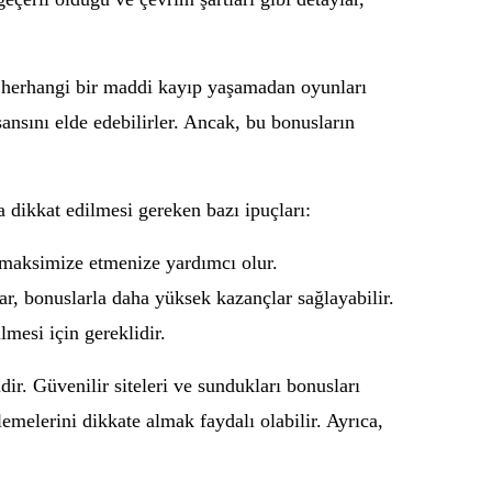
ar herhangi bir maddi kayıp yaşamadan oyunları
ansını elde edebilirler. Ancak, bu bonusların
a dikkat edilmesi gereken bazı ipuçları:
 maksimize etmenize yardımcı olur.
r, bonuslarla daha yüksek kazançlar sağlayabilir.
mesi için gereklidir.
r. Güvenilir siteleri ve sundukları bonusları
emelerini dikkate almak faydalı olabilir. Ayrıca,