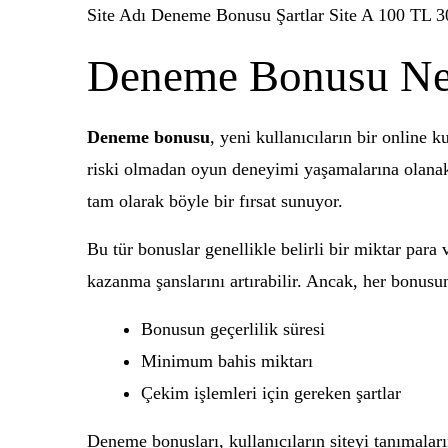
Site Adı Deneme Bonusu Şartlar Site A 100 TL 3
Deneme Bonusu Ne
Deneme bonusu
, yeni kullanıcıların bir online k
riski olmadan oyun deneyimi yaşamalarına olanak 
tam olarak böyle bir fırsat sunuyor.
Bu tür bonuslar genellikle belirli bir miktar para
kazanma şanslarını artırabilir. Ancak, her bonusun
Bonusun geçerlilik süresi
Minimum bahis miktarı
Çekim işlemleri için gereken şartlar
Deneme bonusları, kullanıcıların siteyi tanımala