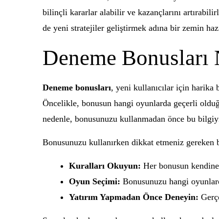
bilinçli kararlar alabilir ve kazançlarını artırabi
de yeni stratejiler geliştirmek adına bir zemin hazı
Deneme Bonusları N
Deneme bonusları
, yeni kullanıcılar için harika
Öncelikle, bonusun hangi oyunlarda geçerli olduğu
nedenle, bonusunuzu kullanmadan önce bu bilgiy
Bonusunuzu kullanırken dikkat etmeniz gereken b
Kuralları Okuyun:
Her bonusun kendine öz
Oyun Seçimi:
Bonusunuzu hangi oyunlarda 
Yatırım Yapmadan Önce Deneyin:
Gerçe