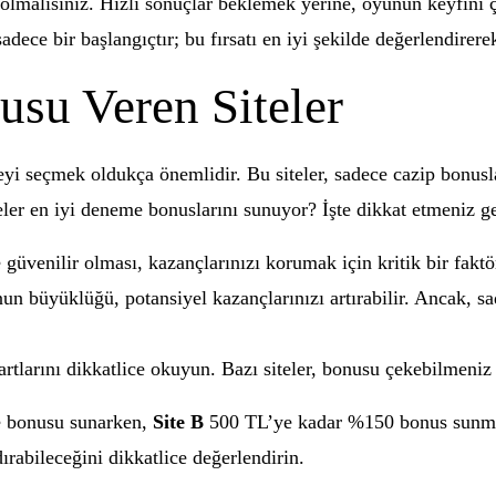
lmalısınız. Hızlı sonuçlar beklemek yerine, oyunun keyfini çı
dece bir başlangıçtır; bu fırsatı en iyi şekilde değerlendirerek 
su Veren Siteler
teyi seçmek oldukça önemlidir. Bu siteler, sadece cazip bonu
iteler en iyi deneme bonuslarını sunuyor? İşte dikkat etmeniz g
e güvenilir olması, kazançlarınızı korumak için kritik bir faktö
 büyüklüğü, potansiyel kazançlarınızı artırabilir. Ancak, s
larını dikkatlice okuyun. Bazı siteler, bonusu çekebilmeniz iç
 bonusu sunarken,
Site B
500 TL’ye kadar %150 bonus sunmakt
ırabileceğini dikkatlice değerlendirin.