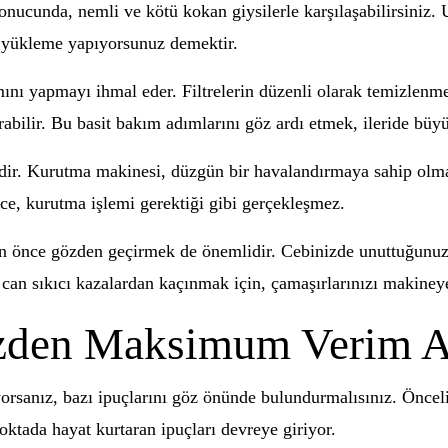
onucunda, nemli ve kötü kokan giysilerle karşılaşabilirsiniz
la yükleme yapıyorsunuz demektir.
ını yapmayı ihmal eder. Filtrelerin düzenli olarak temizlenm
urabilir. Bu basit bakım adımlarını göz ardı etmek, ileride büyü
idir. Kurutma makinesi, düzgün bir havalandırmaya sahip olmal
ece, kurutma işlemi gerektiği gibi gerçekleşmez.
n önce gözden geçirmek de önemlidir. Cebinizde unuttuğunuz
 can sıkıcı kazalardan kaçınmak için, çamaşırlarınızı makine
zden Maksimum Verim A
rsanız, bazı ipuçlarını göz önünde bulundurmalısınız. Önceli
ktada hayat kurtaran ipuçları devreye giriyor.