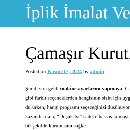
Skip
İplik İmalat Ve
to
content
Çamaşır Kurut
Posted on
Kasım 17, 2024
by
admin
Şimdi sıra geldi
makine ayarlarını yapmaya
. Ç
gibi farklı seçeneklerden hangisinin sizin için uy
dururken, hangi programı seçeceğinizi düşünüyor
kazandırırken, “Düşük Isı” sadece hassas kumaşlar
bir şekilde kurumasını sağlar.