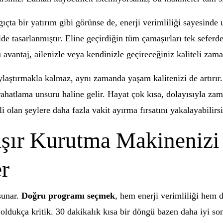
çta bir yatırım gibi görünse de, enerji verimliliği sayesind
ilde tasarlanmıştır. Eline geçirdiğin tüm çamaşırları tek sefe
antaj, ailenizle veya kendinizle geçireceğiniz kaliteli zaman
ylaştırmakla kalmaz, aynı zamanda yaşam kalitenizi de artırı
rahatlama unsuru haline gelir. Hayat çok kısa, dolayısıyla z
olan şeylere daha fazla vakit ayırma fırsatını yakalayabilirsi
şır Kurutma Makinenizi
r
sunar.
Doğru programı seçmek
, hem enerji verimliliği hem 
ldukça kritik. 30 dakikalık kısa bir döngü bazen daha iyi son