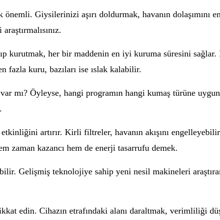
önemli. Giysilerinizi aşırı doldurmak, havanın dolaşımını en
 araştırmalısınız.
yıp kurutmak, her bir maddenin en iyi kuruma süresini sağlar. 
 fazla kuru, bazıları ise ıslak kalabilir.
 var mı? Öyleyse, hangi programın hangi kumaş türüne uygun
.
kinliğini artırır. Kirli filtreler, havanın akışını engelleyebil
 hem zaman kazancı hem de enerji tasarrufu demek.
abilir. Gelişmiş teknolojiye sahip yeni nesil makineleri araştı
kkat edin. Cihazın etrafındaki alanı daraltmak, verimliliği d