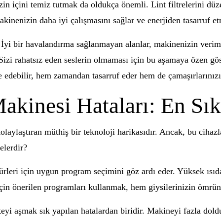
zin içini temiz tutmak da oldukça önemli. Lint filtrelerini dü
, makinenizin daha iyi çalışmasını sağlar ve enerjiden tasarruf 
 İyi bir havalandırma sağlanmayan alanlar, makinenizin verimi
r. Sizi rahatsız eden seslerin olmaması için bu aşamaya özen g
 edebilir, hem zamandan tasarruf eder hem de çamaşırlarınızı 
kinesi Hataları: En Sık 
aylaştıran müthiş bir teknoloji harikasıdır. Ancak, bu cihazl
elerdir?
 türleri için uygun program seçimini göz ardı eder. Yüksek ı
çin önerilen programları kullanmak, hem giysilerinizin ömrünü
yi aşmak sık yapılan hatalardan biridir. Makineyi fazla dold