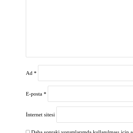
Ad
*
E-posta
*
İnternet sitesi
Daha sonraki yorumlarımda kullanılması için ad