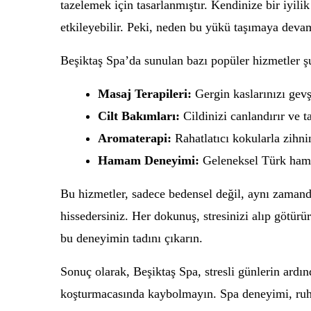
tazelemek için tasarlanmıştır. Kendinize bir iyil
etkileyebilir. Peki, neden bu yükü taşımaya deva
Beşiktaş Spa’da sunulan bazı popüler hizmetler şu
Masaj Terapileri:
Gergin kaslarınızı gevş
Cilt Bakımları:
Cildinizi canlandırır ve ta
Aromaterapi:
Rahatlatıcı kokularla zihnin
Hamam Deneyimi:
Geleneksel Türk hamam
Bu hizmetler, sadece bedensel değil, aynı zamanda
hissedersiniz. Her dokunuş, stresinizi alıp götürü
bu deneyimin tadını çıkarın.
Sonuç olarak, Beşiktaş Spa, stresli günlerin ardı
koşturmacasında kaybolmayın. Spa deneyimi, ruhun