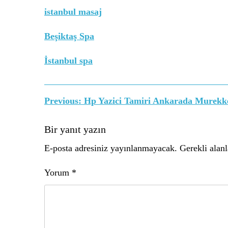
istanbul masaj
Beşiktaş Spa
İstanbul spa
Yazı
Previous:
Hp Yazici Tamiri Ankarada Murekk
gezinmesi
Bir yanıt yazın
E-posta adresiniz yayınlanmayacak.
Gerekli alan
Yorum
*