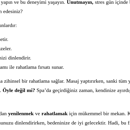
ik yapın ve bu deneyimi yaşayın.
Unutmayın,
stres gün içinde 
m edesiniz?
nlardır:
etir.
zeler.
izi dinlendirir.
ı ile rahatlama fırsatı sunar.
 zihinsel bir rahatlama sağlar. Masaj yaptırırken, sanki tüm y
r.
Öyle değil mi?
Spa’da geçirdiğiniz zaman, kendinize ayırdığ
ndan
yenilenmek
ve
rahatlamak
için mükemmel bir mekan. Ke
uzu dinlendirirken, bedeninize de iyi gelecektir. Hadi, bu fı