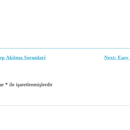
ep Akitma Sorunlari
Next:
Easy 
lar
*
ile işaretlenmişlerdir