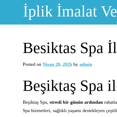
Skip
İplik İmalat Ve
to
content
Besiktas Spa İ
Posted on
Nisan 28, 2026
by
admin
Beşiktaş Spa i
Beşiktaş Spa,
stresli bir günün ardından
rahatla
Spa hizmetleri, sağlıklı yaşamı destekleyen çeşit