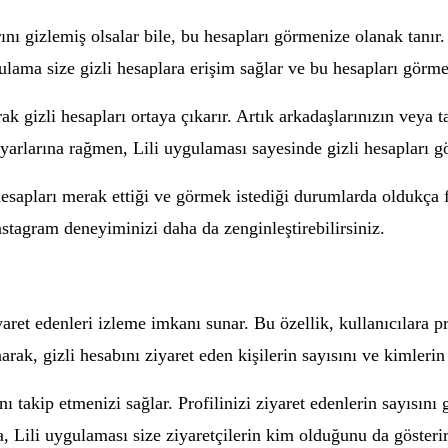
rını gizlemiş olsalar bile, bu hesapları görmenize olanak tanı
gulama size gizli hesaplara erişim sağlar ve bu hesapları gör
k gizli hesapları ortaya çıkarır. Artık arkadaşlarınızın veya ta
ayarlarına rağmen, Lili uygulaması sayesinde gizli hesapları g
hesapları merak ettiği ve görmek istediği durumlarda oldukça fa
nstagram deneyiminizi daha da zenginleştirebilirsiniz.
iyaret edenleri izleme imkanı sunar. Bu özellik, kullanıcılara
ak, gizli hesabını ziyaret eden kişilerin sayısını ve kimlerin pr
ını takip etmenizi sağlar. Profilinizi ziyaret edenlerin sayısını 
ca, Lili uygulaması size ziyaretçilerin kim olduğunu da gösterir